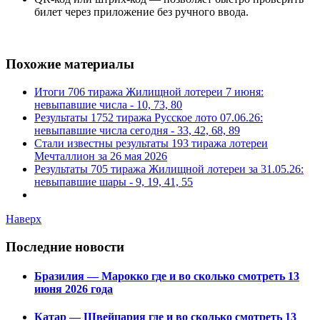
билет
через
приложение
без
ручного
ввода.
Похожие материалы
Итоги 706 тиража Жилищной лотереи 7 июня:
невыпавшие числа - 10, 73, 80
Результаты 1752 тиража Русское лото 07.06.26:
невыпавшие числа сегодня - 33, 42, 68, 89
Стали известны результаты 193 тиража лотереи
Мечталлион за 26 мая 2026
Результаты 705 тиража Жилищной лотереи за 31.05.26:
невыпавшие шары - 9, 19, 41, 55
Наверх
Последние новости
Бразилия — Марокко где и во сколько смотреть 13
июня 2026 года
Катар — Швейцария где и во сколько смотреть 13