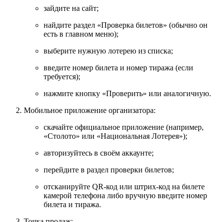
зайдите
на
сайт;
найдите
раздел
«Проверка
билетов»
(обычно
он
есть
в
главном
меню);
выберите
нужную
лотерею
из
списка;
введите
номер
билета
и
номер
тиража
(если
требуется);
нажмите
кнопку
«Проверить»
или
аналогичную.
Мобильное
приложение
организатора
:
скачайте
официальное
приложение
(например,
«Столото»
или
«Национальная
Лотерея»);
авторизуйтесь
в
своём
аккаунте;
перейдите
в
раздел
проверки
билетов;
отсканируйте
QR‑код
или
штрих‑код
на
билете
камерой
телефона
либо
вручную
введите
номер
билета
и
тиража.
Точка
продаж
: