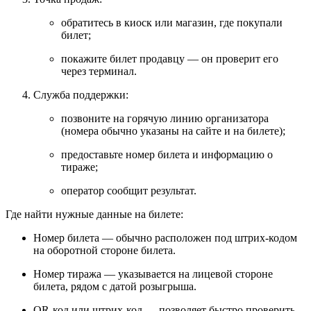
обратитесь
в
киоск
или
магазин,
где
покупали
билет;
покажите
билет
продавцу
— он
проверит
его
через
терминал.
Служба
поддержки
:
позвоните
на
горячую
линию
организатора
(номера
обычно
указаны
на
сайте
и
на
билете);
предоставьте
номер
билета
и
информацию
о
тираже;
оператор
сообщит
результат.
Где
найти
нужные
данные
на
билете:
Номер
билета
— обычно
расположен
под
штрих‑кодом
на
оборотной
стороне
билета.
Номер
тиража
— указывается
на
лицевой
стороне
билета,
рядом
с
датой
розыгрыша.
QR‑код
или
штрих‑код
— позволяет
быстро
проверить