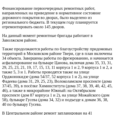
Финансирование первоочередных ремонтных работ,
направленных на приведение в нормативное состояние
дорожного покрытия во дворах, было выделено из
регионального бюджета. В текущем году планируется
отремонтировать около 145 дворов.
На данный момент ремонтные бригады работают в
Заволжском районе.
Также продолжаются работы по благоустройству придомовых
территорий в Московском районе Твери, где в план включены
34 объекта. Завершены работы по фрезерованию, и начинается
асфальтирование на бульваре Цанова, включая дома 35, 33, 31,
29, 25, 23, 21, 19, 17, 15, 13, 11 корпуса 1 и 2, 9 корпуса 1 и 2, а
также 5, 3 и 1. Работы проводятся также на улице
Орджоникидзе (дома 54/37, 52 корпуса 1 и 2), на улице
Фадеева (дома 31, 29, 25, 23), Волоколамском проспекте (дома
37/45, 39), в посёлке Химинститута (дома 37, 38, 39, 40, 42, 45,
46), а также в микрорайоне Южный: на Октябрьском
проспекте (дом 87 корпуса 1 и 2), на улице Можайского (дом
58), бульваре Гусева (дома 34, 32) и подъезде к домам 36, 38,
40 по бульвару Гусева.
В Центральном районе ремонт запланирован на 41