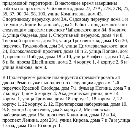
придомовой территории. В настоящее время завершены
работы по проспекту Чайковского, дома 27, 27А, 27Б, 27В, 25,
35, 37, 90, 94, 98, 100, улице Коминтерна, дом 43,
Спортивному переулку, дом 3А, Садовому переулку, дома 1 и
5 и улице Лидии Базановой, дом 5. Работы продолжаются по
следующим адресам: проспект Чайковского дом 84, 6 корпус
2, улица Фадеева, дом 1, Спортивный переулок, дома 4 и 8,
Тверской проспект, дом 16, улица Трехсвятская, дома 18 и 20,
переулок Трудолюбия, дом 34, улица Циммервальдского, дом
24, Волоколамский проспект, дома 18 и 2, улица Попова, дом
1, проспект Победы, дома 18 и 10, улица Ерофеева, дома 12, 4,
6 и 6а, проезд Швейников, дома 2, 4 корпус 1, 4 корпус 2, 6 и
улица Кайкова, дом 3.
В Пролетарском районе планируется отремонтировать 24
двора. Ремонт уже выполнен по следующим адресам: 1-й
переулок Красной Слободы, дом 7/1, бульвар Ногина, дома 7 и
7 корпус 1, дом 6 корпус 4, Академическая улица, дом 14
корпус 1, улица Громова, дома 18 корпус 1, 18 корпус 2, 22
корпус 1, 22 корпус 2, 12, Пролетарская набережная, дома 10,
9, 8, улица Строителей, дом 8 корпус 2, Мигаловская
набережная, дом 15а, проспект Калинина, дома 12 и 14,
проспект Ленина, дом 23/1, улица Кирова, дома 7 и 7а и улица
Ткача, дома 16 и 16 корпус 1.