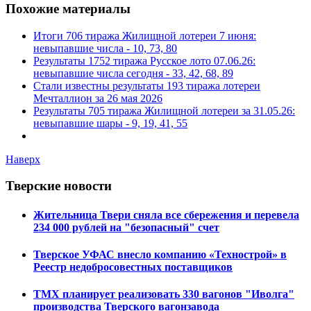
Похожие материалы
Итоги 706 тиража Жилищной лотереи 7 июня:
невыпавшие числа - 10, 73, 80
Результаты 1752 тиража Русское лото 07.06.26:
невыпавшие числа сегодня - 33, 42, 68, 89
Стали известны результаты 193 тиража лотереи
Мечталлион за 26 мая 2026
Результаты 705 тиража Жилищной лотереи за 31.05.26:
невыпавшие шары - 9, 19, 41, 55
Наверх
Тверские новости
Жительница Твери сняла все сбережения и перевела
234 000 рублей на "безопасный" счет
Тверское УФАС внесло компанию «Технострой» в
Реестр недобросовестных поставщиков
ТМХ планирует реализовать 330 вагонов "Иволга"
производства Тверского вагонзавода