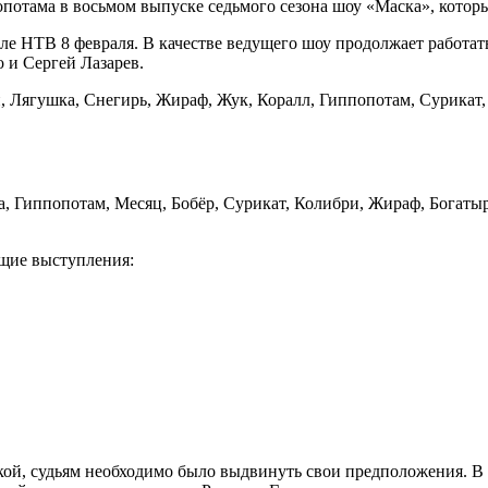
отама в восьмом выпуске седьмого сезона шоу «Маска», которы
ле НТВ 8 февраля. В качестве ведущего шоу продолжает работат
 и Сергей Лазарев.
н, Лягушка, Снегирь, Жираф, Жук, Коралл, Гиппопотам, Сурикат,
а, Гиппопотам, Месяц, Бобёр, Сурикат, Колибри, Жираф, Богатыр
щие выступления:
кой, судьям необходимо было выдвинуть свои предположения. В