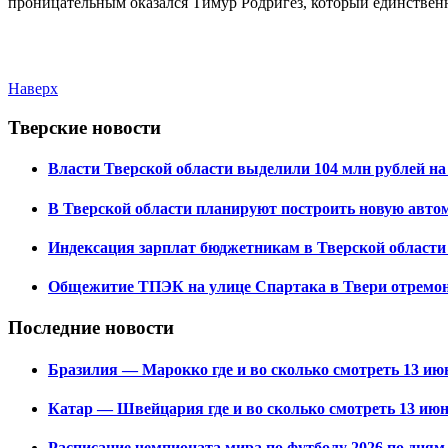
проницательным оказался Тимур Родригез, который единствен
Наверх
Тверские новости
Власти Тверской области выделили 104 млн рублей на
В Тверской области планируют построить новую авт
Индексация зарплат бюджетникам в Тверской области б
Общежитие ТПЭК на улице Спартака в Твери отремо
Последние новости
Бразилия — Марокко где и во сколько смотреть 13 июн
Катар — Швейцария где и во сколько смотреть 13 июн
Расписание чемпионата мира по футболу 2026 по дням