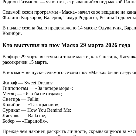
Родион Газманов — участник, скрывавшийся под маской Гиппоп
Седьмой сезон программы «Маска» начал свое вещание на кана
Филипп Киркоров, Валерия, Тимур Родригез, Регина Тодоренко
В начале сезона было представлено 14 масок: Одуванчик, Бара
Колибри.
Кто выступил на шоу Маска 29 марта 2026 года
В эфире 29 марта выступали такие маски, как Снегирь, Лягушк
рассекречен 15 марта.
В восьмом выпуске седьмого сезона шоу «Маска» были следую
Жираф — Sweet Dreams;
Гиппопотам — «За четыре моря»;
Месяц — «Я тебя не отдам»;
Снегирь — Fallin;
Колибри — «Так красиво»;
Сурикат — How You Remind Me;
Лягушка — Baila me;
Бобер — «Паранойя».
Прежде чем наконец раскрыть личность, скрывающуюся за мас