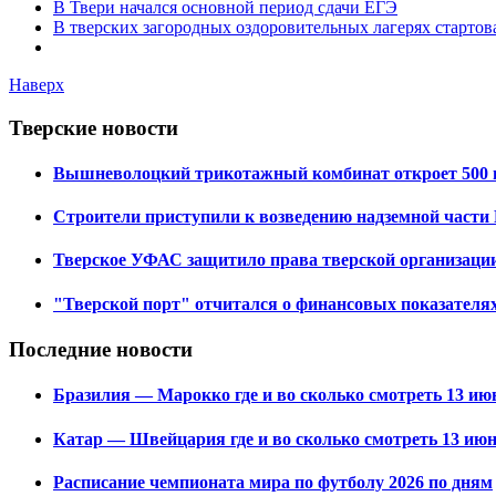
В Твери начался основной период сдачи ЕГЭ
В тверских загородных оздоровительных лагерях стартов
Наверх
Тверские новости
Вышневолоцкий трикотажный комбинат откроет 500 
Строители приступили к возведению надземной части 
Тверское УФАС защитило права тверской организации
"Тверской порт" отчитался о финансовых показателях
Последние новости
Бразилия — Марокко где и во сколько смотреть 13 июн
Катар — Швейцария где и во сколько смотреть 13 июн
Расписание чемпионата мира по футболу 2026 по дням