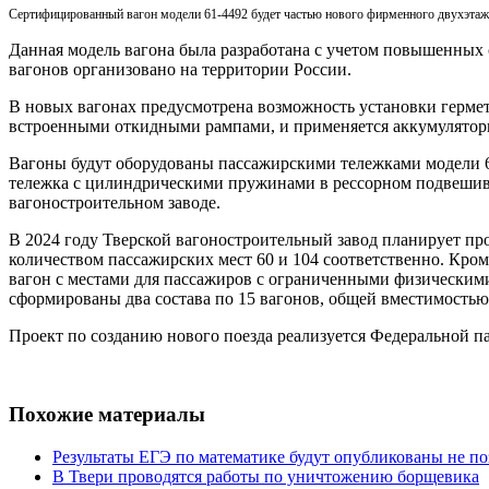
Сертифицированный вагон модели 61-4492 будет частью нового фирменного двухэтажн
Данная модель вагона была разработана с учетом повышенных
вагонов организовано на территории России.
В новых вагонах предусмотрена возможность установки герм
встроенными откидными рампами, и применяется аккумуляторн
Вагоны будут оборудованы пассажирскими тележками модели 6
тележка с цилиндрическими пружинами в рессорном подвешив
вагоностроительном заводе.
В 2024 году Тверской вагоностроительный завод планирует произ
количеством пассажирских мест 60 и 104 соответственно. Кром
вагон с местами для пассажиров с ограниченными физическими
сформированы два состава по 15 вагонов, общей вместимостью 
Проект по созданию нового поезда реализуется Федеральной 
Похожие материалы
Результаты ЕГЭ по математике будут опубликованы не по
В Твери проводятся работы по уничтожению борщевика