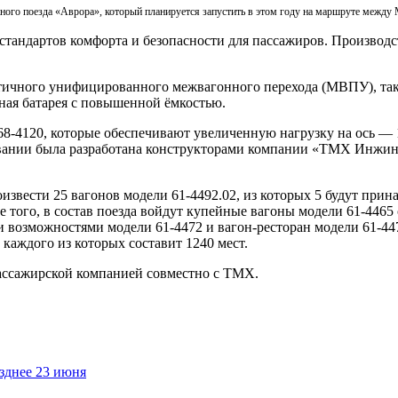
ого поезда «Аврора», который планируется запустить в этом году на маршруте между
 стандартов комфорта и безопасности для пассажиров. Произво
етичного унифицированного межвагонного перехода (МВПУ), та
ая батарея с повышенной ёмкостью.
8-4120, которые обеспечивают увеличенную нагрузку на ось — 1
ании была разработана конструкторами компании «ТМХ Инжини
вести 25 вагонов модели 61-4492.02, из которых 5 будут принадле
е того, в состав поезда войдут купейные вагоны модели 61-446
 возможностями модели 61-4472 и вагон-ресторан модели 61-447
каждого из которых составит 1240 мест.
пассажирской компанией совместно с ТМХ.
зднее 23 июня