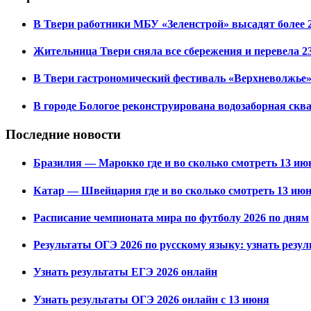
В Твери работники МБУ «Зеленстрой» высадят более 
Жительница Твери сняла все сбережения и перевела 23
В Твери гастрономический фестиваль «Верхневолжье» 
В городе Бологое реконструирована водозаборная скв
Последние новости
Бразилия — Марокко где и во сколько смотреть 13 июн
Катар — Швейцария где и во сколько смотреть 13 июн
Расписание чемпионата мира по футболу 2026 по дням
Результаты ОГЭ 2026 по русскому языку: узнать резу
Узнать результаты ЕГЭ 2026 онлайн
Узнать результаты ОГЭ 2026 онлайн с 13 июня