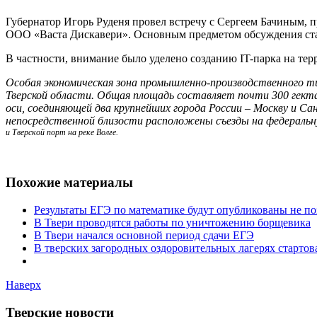
Губернатор Игорь Руденя провел встречу с Сергеем Бачиным,
ООО «Васта Дискавери». Основным предметом обсуждения ста
В частности, внимание было уделено созданию IT-парка на т
Особая экономическая зона промышленно-производственного ти
Тверской области. Общая площадь составляет почти 300 гект
оси, соединяющей два крупнейших города России – Москву и С
непосредственной близости расположены съезды на федераль
и Тверской порт на реке Волге.
Похожие материалы
Результаты ЕГЭ по математике будут опубликованы не по
В Твери проводятся работы по уничтожению борщевика
В Твери начался основной период сдачи ЕГЭ
В тверских загородных оздоровительных лагерях стартов
Наверх
Тверские новости