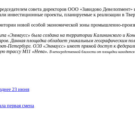
 председателем совета директоров ООО «Завидово Девелопмент»
ли инвестиционные проекты, планируемые к реализации в Твер
ерритории новой особой экономической зоны промышленно-произ
па «Эммаусс» была создана на территории Калининского и Кона
аров. Данная площадка обладает уникальным географическим по
анкт-Петербург. ОЭЗ «Эммаусс» имеет прямой доступ к федераль
ную трассу М11 «Нева».
В непосредственной близости от площадки находятс
зднее 23 июня
ала первая смена