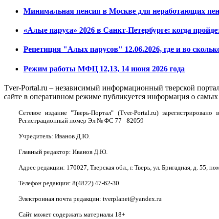
Минимальная пенсия в Москве для неработающих пенс
«Алые паруса» 2026 в Санкт-Петербурге: когда пройде
Репетиция "Алых парусов" 12.06.2026, где и во скольк
Режим работы МФЦ 12,13, 14 июня 2026 года
Tver-Portal.ru – независимый информационный тверской порта
сайте в оперативном режиме публикуется информация о самых 
Сетевое издание "Тверь-Портал" (Tver-Portal.ru) зарегистрирова
Регистрационный номер Эл № ФС 77 - 82059
Учредитель: Иванов Д.Ю.
Главный редактор: Иванов Д.Ю.
Адрес редакции: 170027, Тверская обл., г. Тверь, ул. Бригадная, д. 55, пом
Телефон редакции: 8(4822) 47-62-30
Электронная почта редакции: tverplanet@yandex.ru
Сайт может содержать материалы 18+