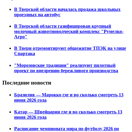
В Тверской области началась продажа школьных
проездных на автобус
В Тверской области газифицирован крупный
молочный животноводческий комплекс "Румелко-
Агро"
В Твери отремонтируют общежитие ТПЭК на улице
Спартака
"Морозовские традиции" реализуют пилотный
проект по внедрению бережливого производства
Последние новости
Бразилия — Марокко где и во сколько смотреть 13
июня 2026 года
Катар — Швейцария где и во сколько смотреть 13
июня 2026 года
Расписание чемпионата мира по футболу 2026 по