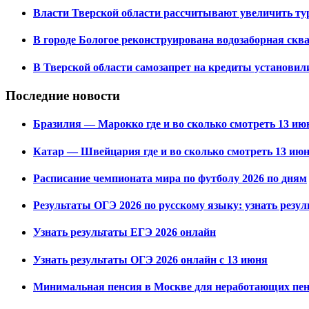
Власти Тверской области рассчитывают увеличить турп
В городе Бологое реконструирована водозаборная скв
В Тверской области самозапрет на кредиты установил
Последние новости
Бразилия — Марокко где и во сколько смотреть 13 июн
Катар — Швейцария где и во сколько смотреть 13 июн
Расписание чемпионата мира по футболу 2026 по дням
Результаты ОГЭ 2026 по русскому языку: узнать резу
Узнать результаты ЕГЭ 2026 онлайн
Узнать результаты ОГЭ 2026 онлайн с 13 июня
Минимальная пенсия в Москве для неработающих пенс