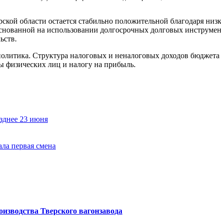
ской области остается стабильно положительной благодаря низк
нованной на использовании долгосрочных долговых инструмент
ьств.
политика. Структура налоговых и неналоговых доходов бюджета
ы физических лиц и налогу на прибыль.
зднее 23 июня
ала первая смена
изводства Тверского вагонзавода