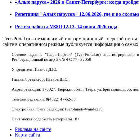
«Алые паруса» 2026 в Санкт-Петербурге: когда пройде
Репетиция "Алых парусов" 12.06.2026, где и во скольк
Режим работы МФЦ 12,13, 14 июня 2026 года
Tver-Portal.ru – независимый информационный тверской порта
сайте в оперативном режиме публикуется информация о самых 
Сетевое издание "Тверь-Портал" (Tver-Portal.ru) зарегистрирова
Регистрационный номер Эл № ФС 77 - 82059
Учредитель: Иванов Д.Ю.
Главный редактор: Иванов Д.Ю.
Адрес редакции: 170027, Тверская обл., г. Тверь, ул. Бригадная, д. 55, пом
Телефон редакции: 8(4822) 47-62-30
Электронная почта редакции: tverplanet@yandex.ru
Сайт может содержать материалы 18+
Реклама на сайте
Карта сайта