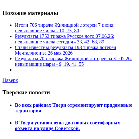
Похожие материалы
Итоги 706 тиража Жилищной лотереи 7 июня:
невыпавшие числа - 10, 73, 80
Результаты 1752 тиража Русское лото 07.06.26:
невыпавшие числа сегодня - 33, 42, 68, 89
Стали известны результаты 193 тиража лотереи
Мечталлион за 26 мая 2026
Результаты 705 тиража Жилищной лотереи за 31.05.26:
невыпавшие шары - 9, 19, 41, 55
Наверх
Тверские новости
Во всех районах Твери отремонтируют придомовые
территории
В Твери установлены два новых светофорных
объекта на улице Советской.