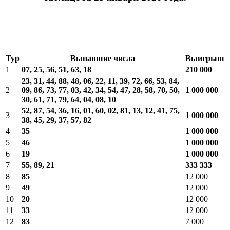
Тур
Выпавшие числа
Выигрыш
1
07, 25, 56, 51, 63, 18
210 000
23, 31, 44, 88, 48, 06, 22, 11, 39, 72, 66, 53, 84,
2
09, 86, 73, 77, 03, 42, 34, 54, 47, 28, 58, 70, 50,
1 000 000
30, 61, 71, 79, 64, 04, 08, 10
52, 87, 54, 36, 16, 01, 60, 02, 81, 13, 12, 41, 75,
3
1 000 000
38, 45, 29, 37, 57, 82
4
35
1 000 000
5
46
1 000 000
6
19
1 000 000
7
55, 89, 21
333 333
8
85
12 000
9
49
12 000
10
20
12 000
11
33
12 000
12
83
7 000