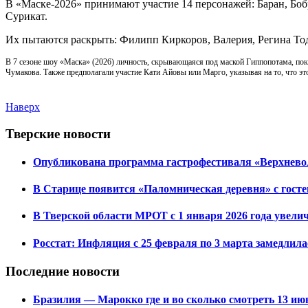
В «Маске-2026» принимают участие 14 персонажей: Баран, Боб
Сурикат.
Их пытаются раскрыть: Филипп Киркоров, Валерия, Регина Тод
В 7 сезоне шоу «Маска» (2026) личность, скрывающаяся под маской Гиппопотама, пока
Чумакова. Также предполагали участие Кати Айовы или Марго, указывая на то, что эт
Наверх
Тверские новости
Опубликована программа гастрофестиваля «Верхнев
В Старице появится «Паломническая деревня» с гост
В Тверской области МРОТ с 1 января 2026 года увели
Росстат: Инфляция с 25 февраля по 3 марта замедлила
Последние новости
Бразилия — Марокко где и во сколько смотреть 13 июн