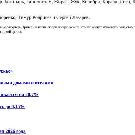
р, Богатырь, Гиппопотам, Жираф, Жук, Колибри, Коралл, Лиса, 
оренко, Тимур Родригез и Сергей Лазарев.
 не раскрыта. Зрители и члены жюри предполагают, что это артист мужского пола старш
о яркий артист.
олжье»
евыми домами и отелями
чивается на 20,7%
сь до 0,15%
я 2026 года