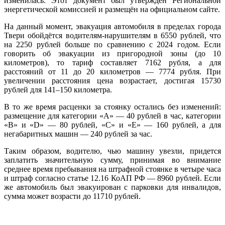
изменилась. Этот документ был утверждён Региональной
энергетической комиссией и размещён на официальном сайте.
На данный момент, эвакуация автомобиля в пределах города
Твери обойдётся водителям-нарушителям в 6550 рублей, что
на 2250 рублей больше по сравнению с 2024 годом. Если
говорить об эвакуации из пригородной зоны (до 10
километров), то тариф составляет 7162 рубля, а для
расстояний от 11 до 20 километров — 7774 рубля. При
увеличении расстояния цена возрастает, достигая 15730
рублей для 141–150 километра.
В то же время расценки за стоянку остались без изменений:
размещение для категории «А» — 40 рублей в час, категории
«B» и «D» — 80 рублей, «C» и «E» — 160 рублей, а для
негабаритных машин — 240 рублей за час.
Таким образом, водителю, чью машину увезли, придется
заплатить значительную сумму, принимая во внимание
среднее время пребывания на штрафной стоянке в четыре часа
и штраф согласно статье 12.16 КоАП РФ — 8960 рублей. Если
же автомобиль был эвакуирован с парковки для инвалидов,
сумма может возрасти до 11710 рублей.